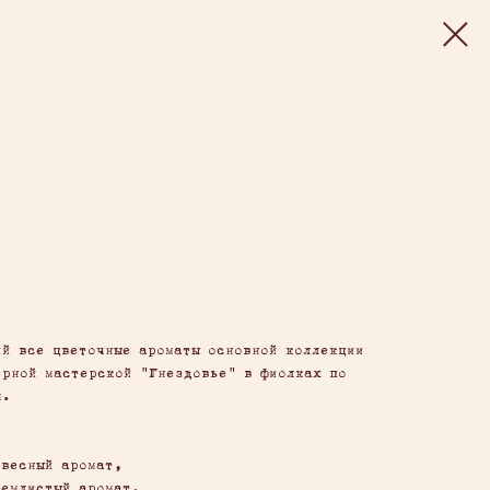
ий все цветочные ароматы основной коллекции
ерной мастерской "Гнездовье" в фиолках по
м.
евесный аромат,
землистый аромат,