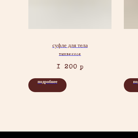
суфле для тела
тыквенное
1 200
р
подробнее
по