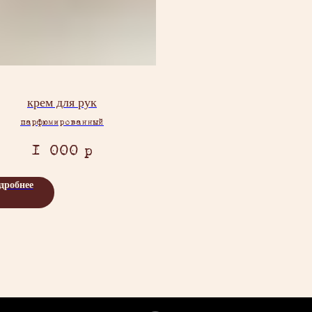
крем для рук
парфюмированный
1 000
р
дробнее