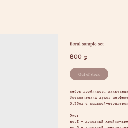
floral sample set
800
р
Out of stock
набор пробников, включающ
ботанических духов парфюм
0,33мл с крышкой-стопперо
Это:
no.1 - холодный хвойно-др
no.5 - холодный цветочно-