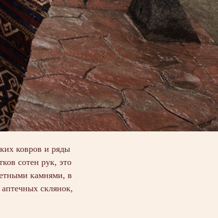
рких ковров и ряды
ков сотен рук, это
етными камнями, в
ы аптечных склянок,