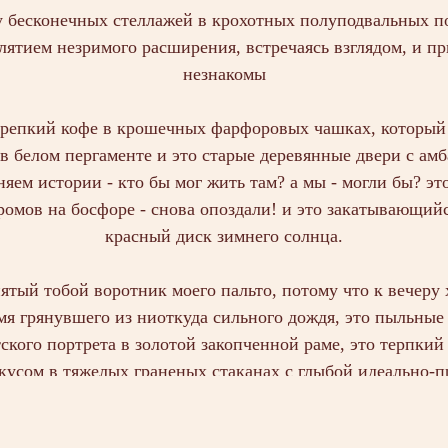
 бесконечных стеллажей в крохотных полуподвальных п
лятием незримого расширения, встречаясь взглядом, и пр
незнакомы
репкий кофе в крошечных фарфоровых чашках, который 
 в белом пергаменте и это старые деревянные двери с ам
яем истории - кто бы мог жить там? а мы - могли бы? эт
ромов на босфоре - снова опоздали! и это закатывающийс
красный диск зимнего солнца.
ятый тобой воротник моего пальто, потому что к вечеру 
я грянувшего из ниоткуда сильного дождя, это пыльные
тского портрета в золотой закопченной раме, это терпки
усом в тяжелых граненых стаканах с глыбой идеально-п
е оливки в маленькой чашечке на озоново-прохладной по