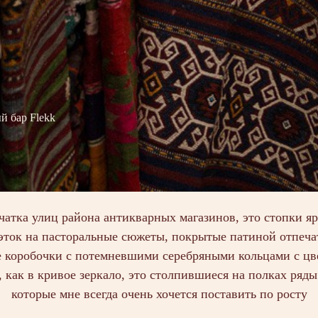
й бар Flekk
чатка улиц района антикварных магазинов, это стопки я
ток на пасторальные сюжеты, покрытые патиной отпечат
е коробочки с потемневшими серебряными кольцами с цв
 как в кривое зеркало, это столпившиеся на полках ряд
которые мне всегда очень хочется поставить по росту