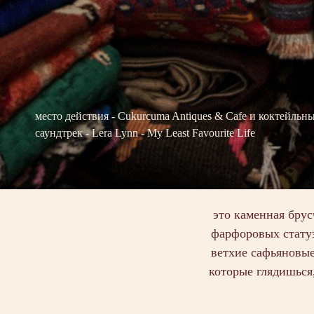
место действия -
Cukurcuma Antiques & Cafe
и
коктейльны
саундтрек -
Lera Lynn - My Least Favourite Life
это каменная брус
фарфоровых статуэ
ветхие сафьяновы
которые глядишься,