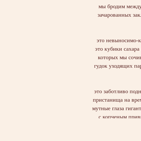
мы бродим между
зачарованных зак
это невыносимо-к
это кубики сахара
которых мы сочин
гудок уходящих па
это заботливо подн
пристанища на врем
мутные глаза гиган
с копченым привк
гигантские зелены