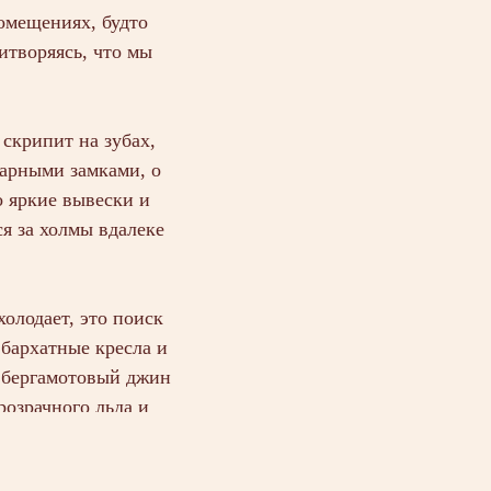
омещениях, будто
итворяясь, что мы
скрипит на зубах,
барными замками, о
о яркие вывески и
я за холмы вдалеке
холодает, это поиск
 бархатные кресла и
й бергамотовый джин
розрачного льда и
сле грозы веранде.