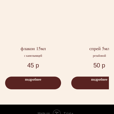
флакон 15мл
спрей 5мл
с капельницей
резьбовой
45
р
50
р
подробнее
подробнее
Tilda
Made on