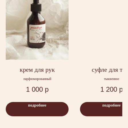
крем для рук
суфле для те
парфюмированный
тыквенное
1 000
р
1 200
р
подробнее
подробнее